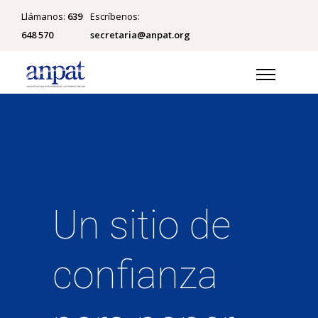
Llámanos:
639
Escríbenos:
648 570
secretaria@anpat.org
Un sitio de
confianza