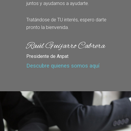
juntos y ayudarnos a ayudarte.
Tratándose de TU interés, espero darte
pronto la bienvenida.
Raúl Guijarro Cabrera
Presidente de Anpat
Descubre quienes somos aquí